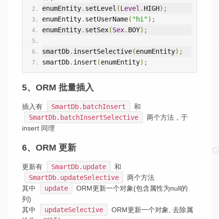
enumEntity
.
setLevel
(
Level
.
HIGH
);
enumEntity
.
setUserName
(
"hi"
);
enumEntity
.
setSex
(
Sex
.
BOY
);
smartDb
.
insertSelective
(
enumEntity
);
smartDb
.
insert
(
enumEntity
);
5、ORM 批量插入
插入有
SmartDb.batchInsert
和
SmartDb.batchInsertSelective
两个方法，于
insert 同理
6、ORM 更新
更新有
SmartDb.update
和
SmartDb.updateSelective
两个方法
其中
update
ORM更新一个对象(包含属性为null的
列)
其中
updateSelective
ORM更新一个对象, 去除属