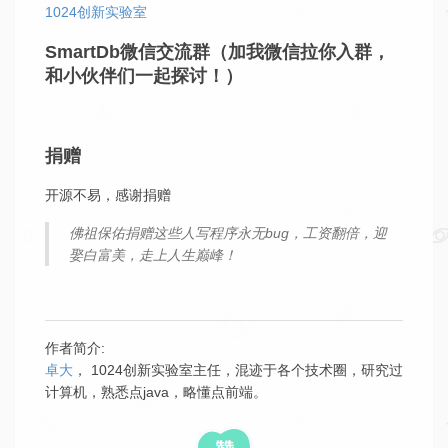
1024创新实验室
SmartDb微信交流群（
加我微信拉你入群，
和小伙伴们一起探讨！
）
捐赠
开源不易，感谢捐赠
佛祖保佑捐赠这些人写程序永无bug，工资翻倍，迎
娶白富美，走上人生巅峰！
作者简介:
卓大
， 1024创新实验室主任，混迹于各个技术圈，研究过
计算机，熟悉点java，略懂点前端。