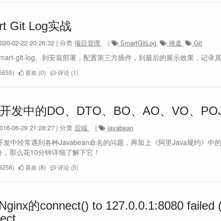
rt Git Log实战
0-02-22 20:26:32 | 分类
项目管理
|
SmartGitLog
禅道
Git
mart-git-log、到安装部署，配置第三方插件，到最后的展示效果，
655)
喜欢 (0)
评论 (1)
va开发中的DO、DTO、BO、AO、VO、P
6-06-29 21:28:27 | 分类
后端
|
javabean
a开发中经常遇到各种Javabean命名的问题，再加上《阿里Java规约》
分，那么花10分钟详细了解下它！
258)
喜欢 (8)
评论 (5)
inx的connect() to 127.0.0.1:8080 failed (
ect