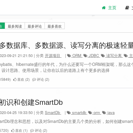
主页
布
最多阅读
最多评论
最多喜欢
多数据库、多数据源、读写分离的极速轻量级O
3-09-21 21:21:50 | 分类
开源项目
|
ORM
JDBC
读写分离
主
ybatis、hibernate盛行的年代，为什么还要写一个ORM框架呢，那么
、设计思路、使用场景，让你在以后的道路上有个更多的选择
5849)
喜欢 (2)
评论 (2)
初识和创建SmartDb
0-04-25 19:33:50 | 分类
SmartDb
|
smartdb
orm
java
artDb理念和思想，以及对SmartDb的主要几个类的分析，如何创建sma
720)
喜欢 (1)
评论 (2)